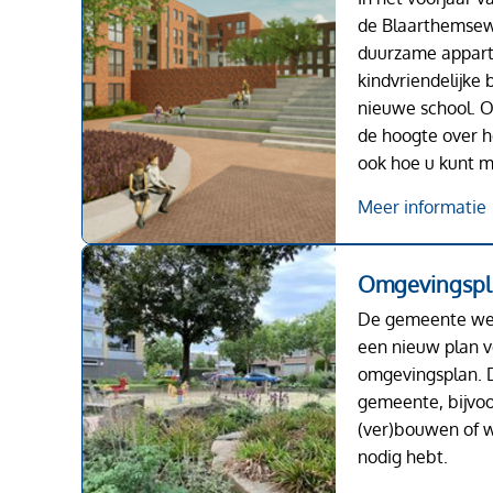
de Blaarthemsew
duurzame appart
kindvriendelijke
nieuwe school. 
de hoogte over h
ook hoe u kunt 
Meer informatie
Omgevingspl
De gemeente we
een nieuw plan v
omgevingsplan. D
gemeente, bijvo
(ver)bouwen of w
nodig hebt.