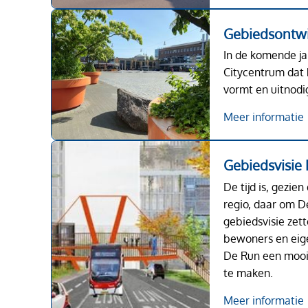
Gebiedsontwi
In de komende j
Citycentrum dat 
vormt en uitnodig
Meer informatie
Gebiedsvisie 
De tijd is, gezie
regio, daar om De
gebiedsvisie ze
bewoners en eig
De Run een mooi
te maken.
Meer informatie