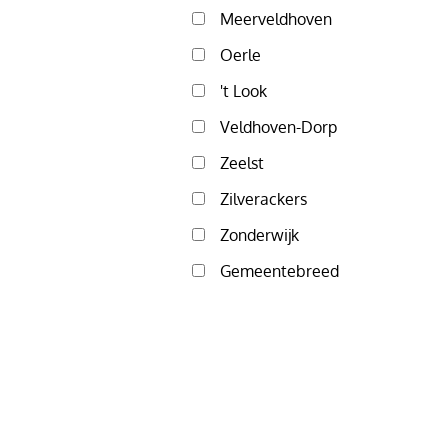
Meerveldhoven
Oerle
't Look
Veldhoven-Dorp
Zeelst
Zilverackers
Zonderwijk
Gemeentebreed