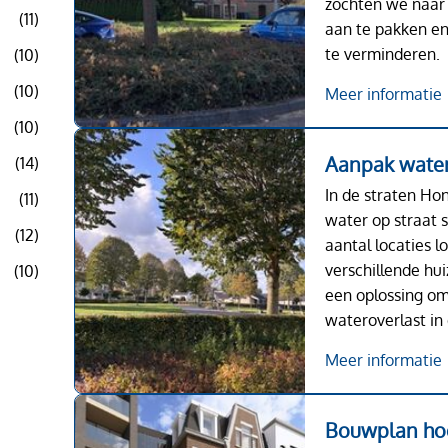
zochten we naar
(11)
aan te pakken en
te verminderen.
(10)
(10)
Meer informatie
(10)
Aanpak water
(14)
In de straten Hon
(11)
water op straat 
(12)
aantal locaties l
verschillende hu
(10)
een oplossing om
wateroverlast in
Meer informatie
Bouwplan hoe