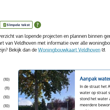
Simpele tekst
verzicht van lopende projecten en plannen binnen g
art van Veldhoven met informatie over alle woningbou
ijn? Bekijk dan de
Woningbouwkaart Veldhoven
.
Aanpak water
(10)
In de straat het A
(11)
water op straat 
(10)
stond het water a
meerdere bewone
(10)