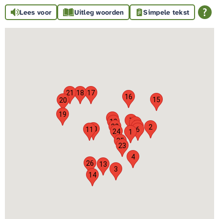
Lees voor
Uitleg woorden
Simpele tekst
21
18
17
16
15
20
19
5
7
12
8
22
9
2
10
11
6
24
1
25
23
4
26
13
3
14